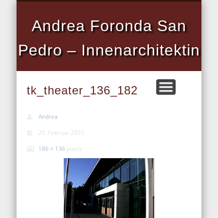
DATENSCHUTZERKLÄRUNG
HOME INNENARCHITEKTIN
DIENSTLEISTUNGEN
REFERENZEN
IMPRESSUM
PROJEKTE
VITA
Andrea Foronda San
Pedro – Innenarchitektin
tk_theater_136_182
Andrea
25. Februar 2015
186 × 136
pixels